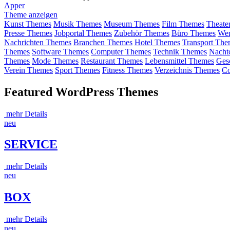
Apper
Theme anzeigen
Kunst Themes
Musik Themes
Museum Themes
Film Themes
Theate
Presse Themes
Jobportal Themes
Zubehör Themes
Büro Themes
Wer
Nachrichten Themes
Branchen Themes
Hotel Themes
Transport The
Themes
Software Themes
Computer Themes
Technik Themes
Nacht
Themes
Mode Themes
Restaurant Themes
Lebensmittel Themes
Ges
Verein Themes
Sport Themes
Fitness Themes
Verzeichnis Themes
C
Featured WordPress Themes
mehr Details
neu
SERVICE
mehr Details
neu
BOX
mehr Details
neu