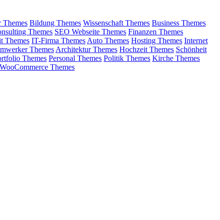
r Themes
Bildung Themes
Wissenschaft Themes
Business Themes
nsulting Themes
SEO Webseite Themes
Finanzen Themes
it Themes
IT-Firma Themes
Auto Themes
Hosting Themes
Internet
imwerker Themes
Architektur Themes
Hochzeit Themes
Schönheit
rtfolio Themes
Personal Themes
Politik Themes
Kirche Themes
WooCommerce Themes