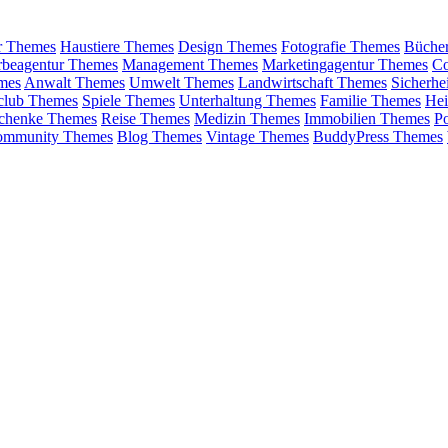
r Themes
Haustiere Themes
Design Themes
Fotografie Themes
Büche
beagentur Themes
Management Themes
Marketingagentur Themes
Co
mes
Anwalt Themes
Umwelt Themes
Landwirtschaft Themes
Sicherhe
club Themes
Spiele Themes
Unterhaltung Themes
Familie Themes
He
chenke Themes
Reise Themes
Medizin Themes
Immobilien Themes
Po
ommunity Themes
Blog Themes
Vintage Themes
BuddyPress Themes